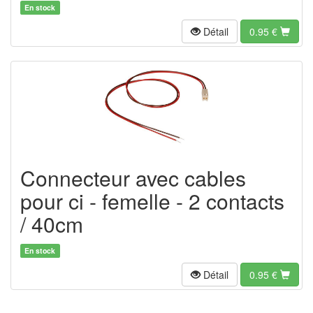
En stock
Détail
0.95
€
Connecteur avec cables
pour ci - femelle - 2 contacts
/ 40cm
En stock
Détail
0.95
€