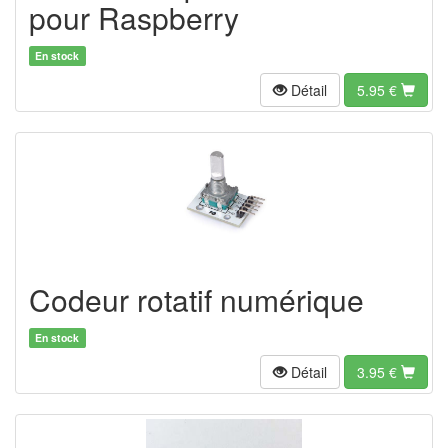
pour Raspberry
En stock
Détail
5.95 €
Codeur rotatif numérique
En stock
Détail
3.95
€