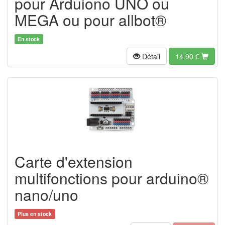
pour Arduiono UNO ou
MEGA ou pour allbot®
En stock
Détail
14.90 €
Carte d'extension
multifonctions pour arduino®
nano/uno
Plus en stock