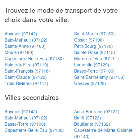
Trouvez le mode de transport de votre
choix dans votre ville.
Abymes (97142)
Saint-Martin (97150)
Baie-Mahault (97122)
Gosier (97190)
Sainte-Anne (97180)
Petit-Bourg (97170)
Moule (97160)
Sainte-Rose (97115)
Capesterre-Belle-Eau (97130)
Morne-à-l'Eau (97111)
Pointe-à-Pitre (97110)
Lamentin (97129)
Saint-François (97118)
Basse-Terre (97100)
Saint-Claude (97120)
Saint-Barthélemy (97133)
Trois-Rivières (97114)
Goyave (97128)
Villes secondaires
Abymes (97142)
Anse-Bertrand (97121)
Baie-Mahault (97122)
Baillif (97123)
Basse-Terre (97100)
Bouillante (97132)
Capesterre-Belle-Eau (97130)
Capesterre-de-Marie-Galante
(97140)