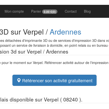
Mon compte
Panier
Contact
Blog
0.00
€(
0
)
3D sur Verpel /
Ardennes
es détachées d'imprimante 3D ou de services d'impression 3D dans votr
osant un service de livraison à domicile, en point relais ou en bureau
ssion 3d sur Verpel / Ardennes
e pour le moment sur Verpel. Référencer activité autour de l'impressio
Référencer son activité gratuitement
elais disponible sur Verpel ( 08240 ).