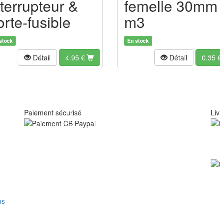
femelle 30mm
nterrupteur &
m3
orte-fusible
En stock
stock
Détail
0.35
Détail
4.95
€
Paiement sécurisé
Liv
us