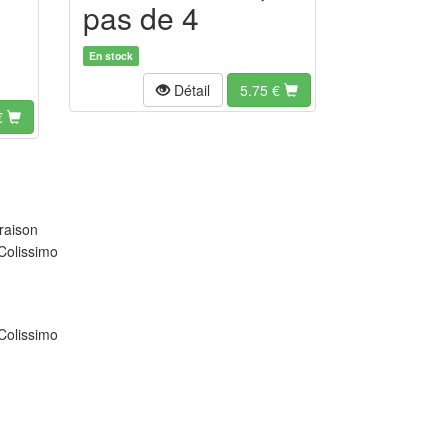
pas de 4
En stock
Détail
5.75
€
€
raison