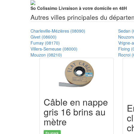
So Colissimo
Livraison à votre domicile en 48H
Autres villes principales du départ
Charleville-Mézières (08090)
Sedan (
Givet (08600)
Nouzonvi
Fumay (08170)
Vrigne-
Villers-Semeuse (08000)
Floing (
Mouzon (08210)
Rocroi 
Câble en nappe
E
gris 16 brins au
c
mètre
c
En stock