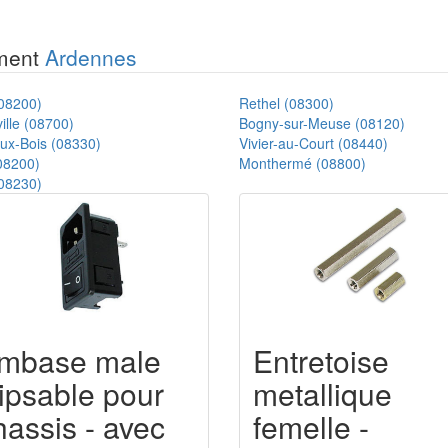
ement
Ardennes
08200)
Rethel (08300)
lle (08700)
Bogny-sur-Meuse (08120)
aux-Bois (08330)
Vivier-au-Court (08440)
08200)
Monthermé (08800)
(08230)
Entretoise
mbase male
metallique
lipsable pour
femelle -
hassis - avec