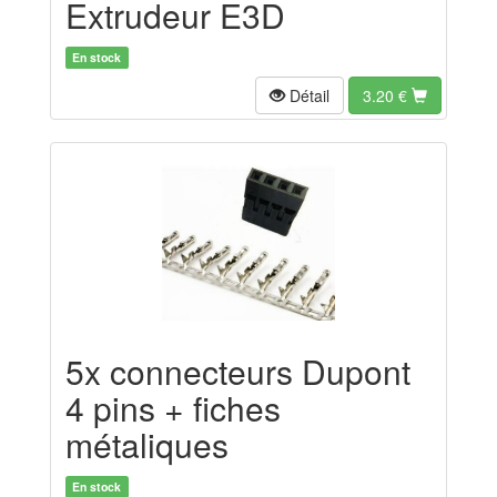
Extrudeur E3D
En stock
Détail
3.20
€
5x connecteurs Dupont
4 pins + fiches
métaliques
En stock