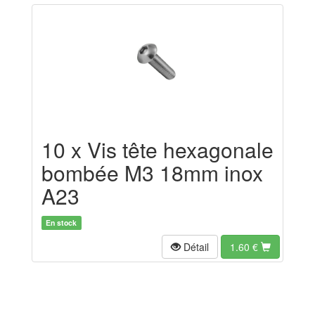
10 x Vis tête hexagonale
bombée M3 18mm inox
A23
En stock
Détail
1.60
€