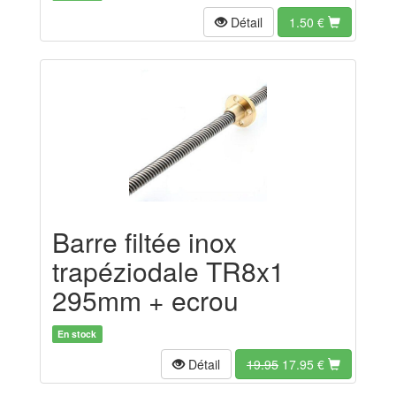
Détail
1.50
€
Barre filtée inox
trapéziodale TR8x1
295mm + ecrou
En stock
Détail
19.95
17.95
€