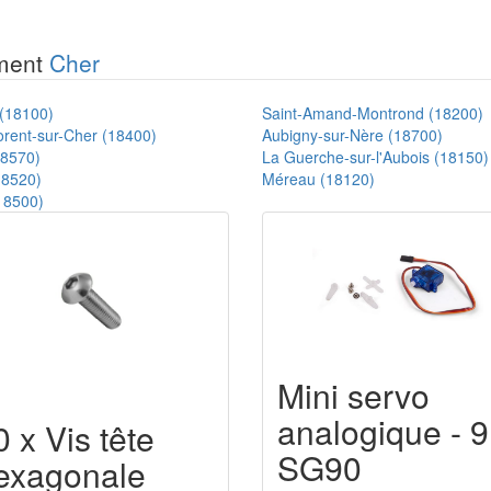
ement
Cher
 (18100)
Saint-Amand-Montrond (18200)
orent-sur-Cher (18400)
Aubigny-sur-Nère (18700)
18570)
La Guerche-sur-l'Aubois (18150)
18520)
Méreau (18120)
18500)
Mini servo
analogique - 9
0 x Vis tête
SG90
exagonale