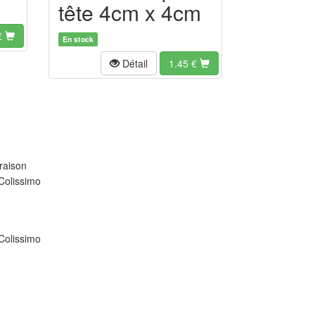
tête 4cm x 4cm
€
En stock
Détail
1.45
€
raison