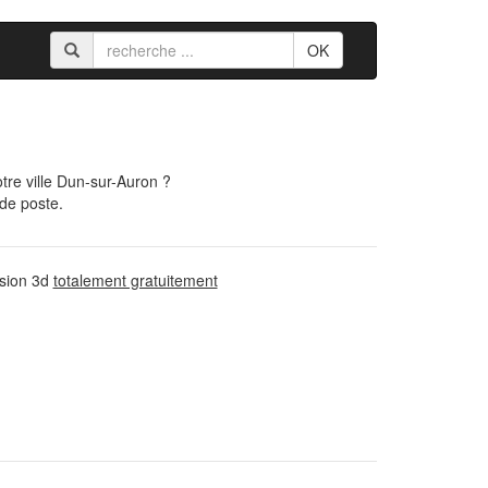
OK
re ville Dun-sur-Auron ?
 de poste.
ssion 3d
totalement gratuitement