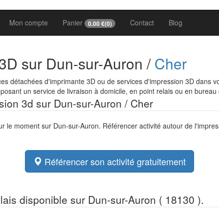
Mon compte
Panier
Contact
Blog
0.00
€(
0
)
 3D sur Dun-sur-Auron /
Cher
ces détachées d'imprimante 3D ou de services d'impression 3D dans vot
osant un service de livraison à domicile, en point relais ou en bureau
ssion 3d sur Dun-sur-Auron / Cher
our le moment sur Dun-sur-Auron. Référencer activité autour de l'impre
Référencer son activité gratuitement
elais disponible sur Dun-sur-Auron ( 18130 ).