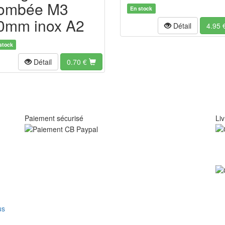
ombée M3
En stock
0mm inox A2
Détail
4.95
stock
Détail
0.70
€
Paiement sécurisé
Liv
us