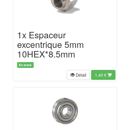
1x Espaceur
excentrique 5mm
10HEX*8.5mm
En stock
Détail
1.40
€