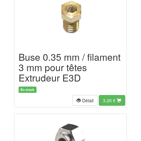
Buse 0.35 mm / filament
3 mm pour têtes
Extrudeur E3D
En stock
Détail
3.20
€