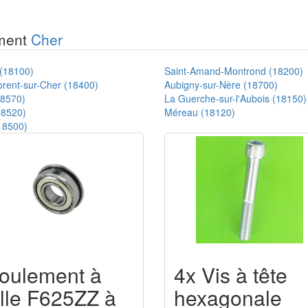
ement
Cher
 (18100)
Saint-Amand-Montrond (18200)
orent-sur-Cher (18400)
Aubigny-sur-Nère (18700)
18570)
La Guerche-sur-l'Aubois (18150)
18520)
Méreau (18120)
18500)
oulement à
4x Vis à tête
ille F625ZZ à
hexagonale