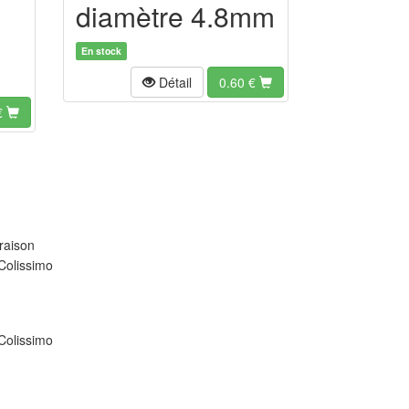
diamètre 4.8mm
En stock
Détail
0.60
€
€
raison