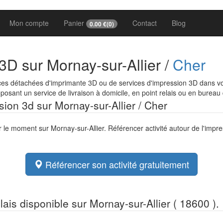
Mon compte
Panier
Contact
Blog
0.00
€(
0
)
3D sur Mornay-sur-Allier /
Cher
es détachées d'imprimante 3D ou de services d'impression 3D dans votr
osant un service de livraison à domicile, en point relais ou en bureau
sion 3d sur Mornay-sur-Allier / Cher
r le moment sur Mornay-sur-Allier. Référencer activité autour de l'impr
Référencer son activité gratuitement
elais disponible sur Mornay-sur-Allier ( 18600 ).