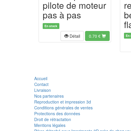
pilote de moteur
r
pas à pas
b
f
En stock
Détail
0.70
€
En 
Accueil
Contact
Livraison
Nos partenaires
Reproduction et impression 3d
Conditions générales de ventes
Protections des données
Droit de rétractation
Mentions légales
Pièce détaché pour Imprimante 3D près de chez vo