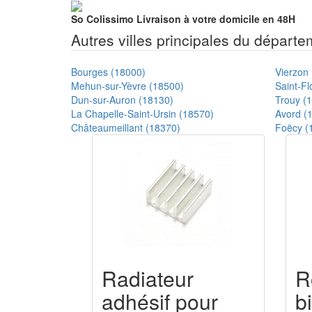
So Colissimo
Livraison à votre domicile en 48H
Autres villes principales du départ
Bourges (18000)
Vierzon
Mehun-sur-Yèvre (18500)
Saint-Fl
Dun-sur-Auron (18130)
Trouy (
La Chapelle-Saint-Ursin (18570)
Avord (
Châteaumeillant (18370)
Foëcy (
Radiateur
R
adhésif pour
b