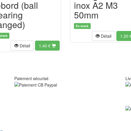
ebord (ball
inox A2 M3
earing
50mm
langed)
En stock
Détail
1.20
stock
Détail
1.40
€
Paiement sécurisé
Liv
us