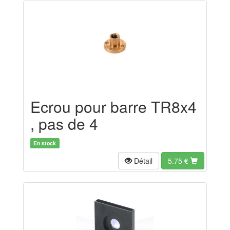
Ecrou pour barre TR8x4
, pas de 4
En stock
Détail
5.75
€