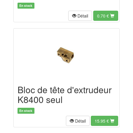
En stock
Détail
0.70
€
Bloc de tête d'extrudeur
K8400 seul
En stock
Détail
15.95
€