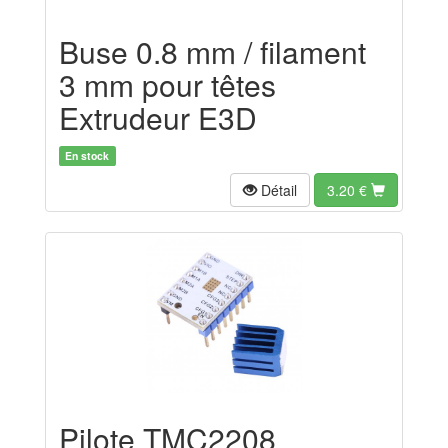
Buse 0.8 mm / filament
3 mm pour têtes
Extrudeur E3D
En stock
Détail
3.20
€
Pilote TMC2208