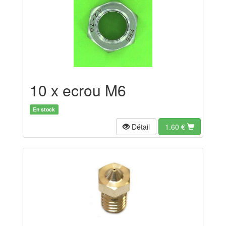
10 x ecrou M6
En stock
Détail
1.60
€