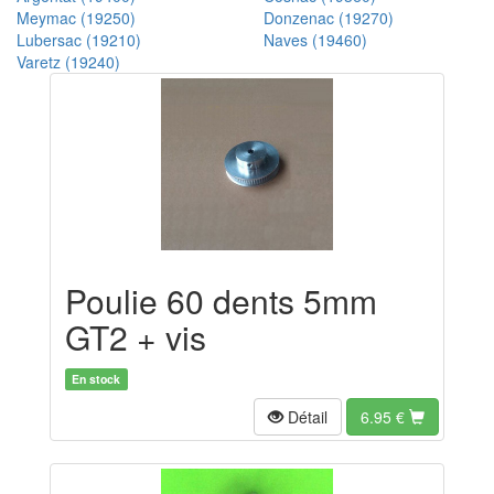
Meymac (19250)
Donzenac (19270)
Lubersac (19210)
Naves (19460)
Varetz (19240)
Poulie 60 dents 5mm
GT2 + vis
En stock
Détail
6.95
€