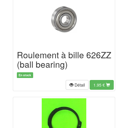
Roulement à bille 626ZZ
(ball bearing)
En stock
Détail
1.95
€