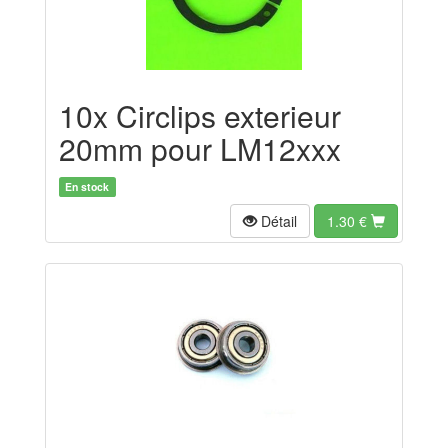
10x Circlips exterieur
20mm pour LM12xxx
En stock
Détail
1.30
€