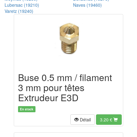
Lubersac (19210)
Naves (19460)
Varetz (19240)
Buse 0.5 mm / filament
3 mm pour têtes
Extrudeur E3D
En stock
Détail
3.20
€