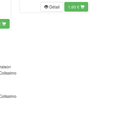
Détail
1.60
€
€
raison