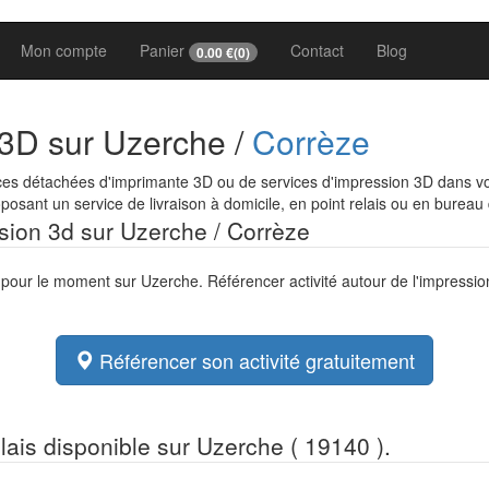
Mon compte
Panier
Contact
Blog
0.00
€(
0
)
 3D sur Uzerche /
Corrèze
ces détachées d'imprimante 3D ou de services d'impression 3D dans vot
osant un service de livraison à domicile, en point relais ou en bureau
ssion 3d sur Uzerche / Corrèze
e pour le moment sur Uzerche. Référencer activité autour de l'impressi
Référencer son activité gratuitement
elais disponible sur Uzerche ( 19140 ).