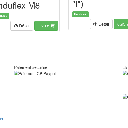
"i")
nduflex M8
En stock
stock
Détail
0.95
Détail
1.20
€
Paiement sécurisé
Liv
us