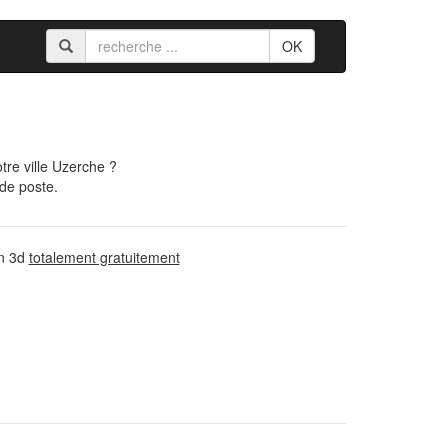
OK
re ville Uzerche ?
 de poste.
on 3d
totalement gratuitement