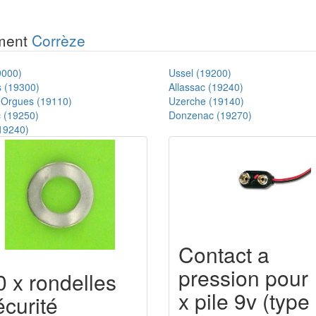
ement
Corrèze
9000)
Ussel (19200)
s (19300)
Allassac (19240)
s-Orgues (19110)
Uzerche (19140)
 (19250)
Donzenac (19270)
(19240)
Contact a
pression pour
0 x rondelles
x pile 9v (type
écurité