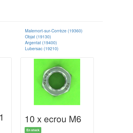
Malemort-sur-Corrèze (19360)
Objat (19130)
Argentat (19400)
Lubersac (19210)
 1
10 x ecrou M6
En stock