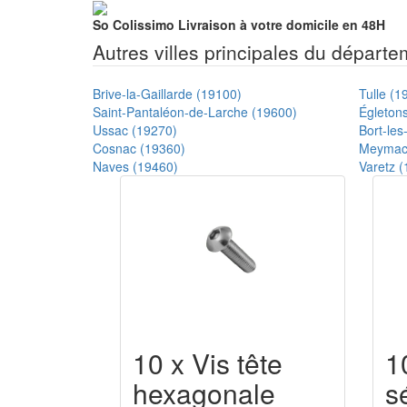
So Colissimo
Livraison à votre domicile en 48H
Autres villes principales du départ
Brive-la-Gaillarde (19100)
Tulle (1
Saint-Pantaléon-de-Larche (19600)
Égleton
Ussac (19270)
Bort-le
Cosnac (19360)
Meymac
Naves (19460)
Varetz 
10 x Vis tête
1
hexagonale
s