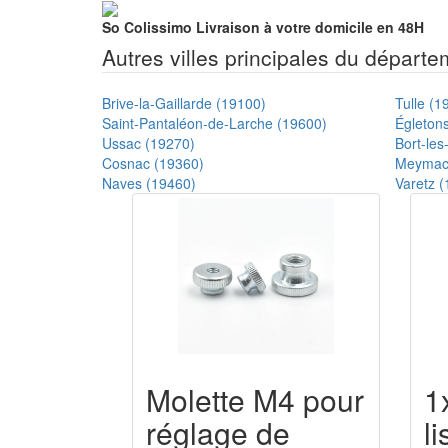
So Colissimo
Livraison à votre domicile en 48H
Autres villes principales du départ
Brive-la-Gaillarde (19100)
Tulle (1
Saint-Pantaléon-de-Larche (19600)
Égleton
Ussac (19270)
Bort-le
Cosnac (19360)
Meymac
Naves (19460)
Varetz 
Molette M4 pour
1
réglage de
l