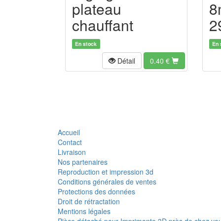
plateau
8
chauffant
2
En stock
En 
Détail
0.40
€
Accueil
Contact
Livraison
Nos partenaires
Reproduction et impression 3d
Conditions générales de ventes
Protections des données
Droit de rétractation
Mentions légales
Pièce détaché pour Imprimante 3D près de chez vo