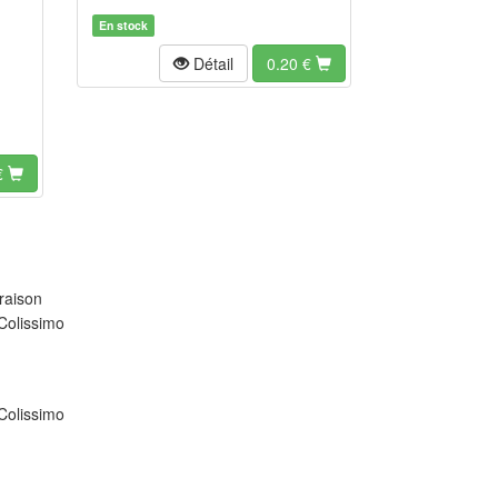
En stock
Détail
0.20
€
€
raison