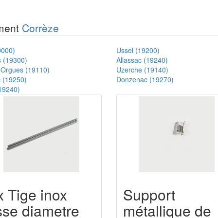
ement
Corrèze
9000)
Ussel (19200)
s (19300)
Allassac (19240)
s-Orgues (19110)
Uzerche (19140)
 (19250)
Donzenac (19270)
(19240)
x Tige inox
Support
isse diametre
métallique de