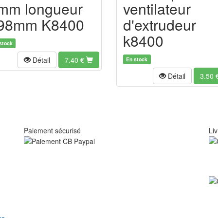
mm longueur
ventilateur
98mm K8400
d'extrudeur
k8400
stock
Détail
7.40
€
En stock
Détail
3.50
Paiement sécurisé
Liv
us