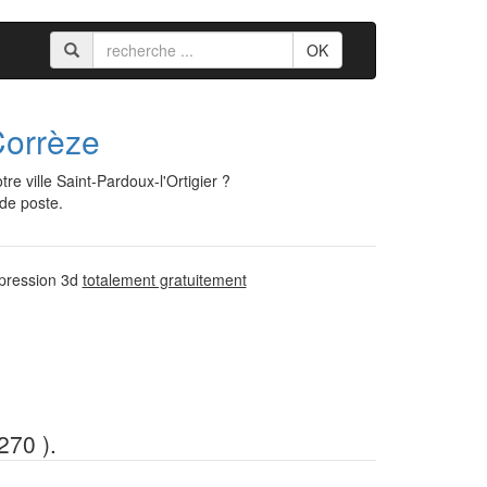
OK
orrèze
 ville Saint-Pardoux-l'Ortigier ?
 de poste.
mpression 3d
totalement gratuitement
270 ).