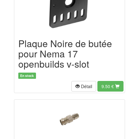
Plaque Noire de butée
pour Nema 17
openbuilds v-slot
En stock
Détail
9.50
€