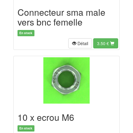
Connecteur sma male
vers bnc femelle
En stock
Détail
3.50
€
10 x ecrou M6
En stock