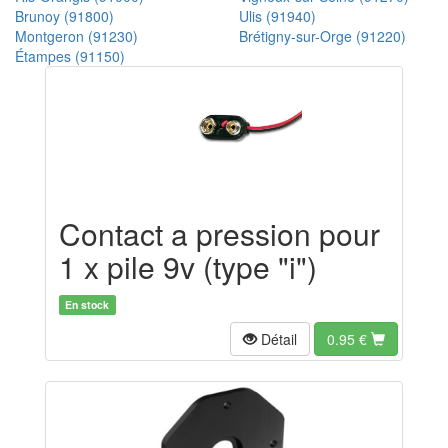
Brunoy (91800)
Ulis (91940)
Montgeron (91230)
Brétigny-sur-Orge (91220)
Étampes (91150)
Contact a pression pour
1 x pile 9v (type "i")
En stock
Détail
0.95
€