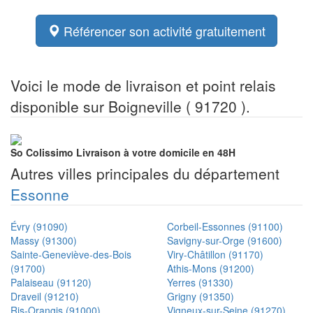
Référencer son activité gratuitement
Voici le mode de livraison et point relais
disponible sur Boigneville ( 91720 ).
So Colissimo
Livraison à votre domicile en 48H
Autres villes principales du département
Essonne
Évry (91090)
Corbeil-Essonnes (91100)
Massy (91300)
Savigny-sur-Orge (91600)
Sainte-Geneviève-des-Bois
Viry-Châtillon (91170)
(91700)
Athis-Mons (91200)
Palaiseau (91120)
Yerres (91330)
Draveil (91210)
Grigny (91350)
Ris-Orangis (91000)
Vigneux-sur-Seine (91270)