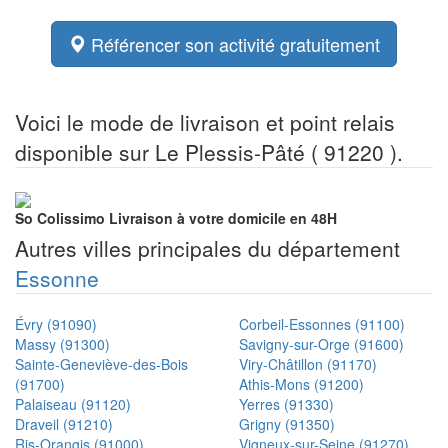
Référencer son activité gratuitement
Voici le mode de livraison et point relais
disponible sur Le Plessis-Pâté ( 91220 ).
So Colissimo
Livraison à votre domicile en 48H
Autres villes principales du département
Essonne
Évry (91090)
Corbeil-Essonnes (91100)
Massy (91300)
Savigny-sur-Orge (91600)
Sainte-Geneviève-des-Bois
Viry-Châtillon (91170)
(91700)
Athis-Mons (91200)
Palaiseau (91120)
Yerres (91330)
Draveil (91210)
Grigny (91350)
Ris-Orangis (91000)
Vigneux-sur-Seine (91270)