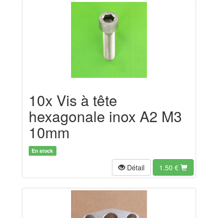
10x Vis à tête
hexagonale inox A2 M3
10mm
En stock
Détail
1.50
€