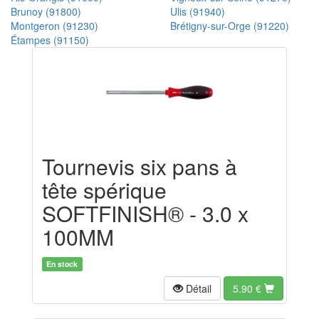
Brunoy (91800)
Ulis (91940)
Montgeron (91230)
Brétigny-sur-Orge (91220)
Étampes (91150)
Tournevis six pans à
tête spérique
SOFTFINISH® - 3.0 x
100MM
En stock
Détail
5.90
€