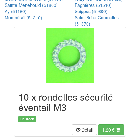
Sainte-Menehould (51800)
Fagnières (51510)
Ay (51160)
Suippes (51600)
Montmirail (51210)
Saint-Brice-Courcelles
(51370)
10 x rondelles sécurité
éventail M3
En stock
Détail
1.20
€