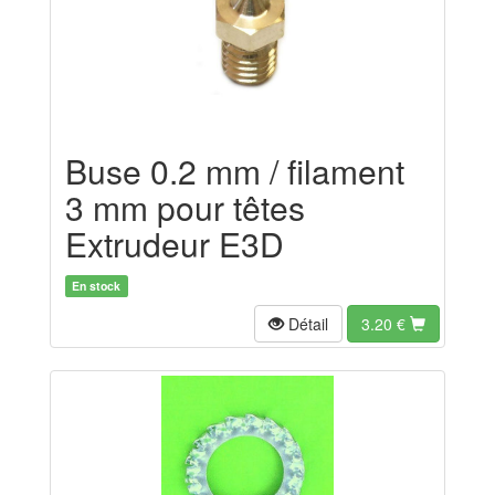
Buse 0.2 mm / filament
3 mm pour têtes
Extrudeur E3D
En stock
Détail
3.20
€