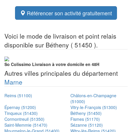
Référencer son activité gratuitement
Voici le mode de livraison et point relais
disponible sur Bétheny ( 51450 ).
So Colissimo
Livraison à votre domicile en 48H
Autres villes principales du département
Marne
Reims (51100)
Châlons-en-Champagne
(51000)
Épernay (51200)
Vitry-le-François (51300)
Tinqueux (51430)
Bétheny (51450)
Cormontreuil (51350)
Fismes (51170)
Saint-Memmie (51470)
Sézanne (51120)
Mourmelon-le-Grand (51400)
Witry-lès-Reims (51420)