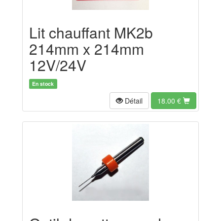
Lit chauffant MK2b
214mm x 214mm
12V/24V
En stock
Détail
18.00
€