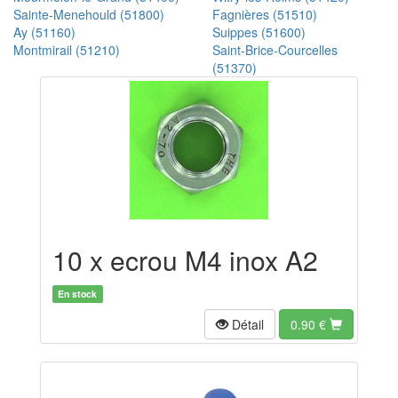
Sainte-Menehould (51800)
Fagnières (51510)
Ay (51160)
Suippes (51600)
Montmirail (51210)
Saint-Brice-Courcelles
(51370)
10 x ecrou M4 inox A2
En stock
Détail
0.90
€