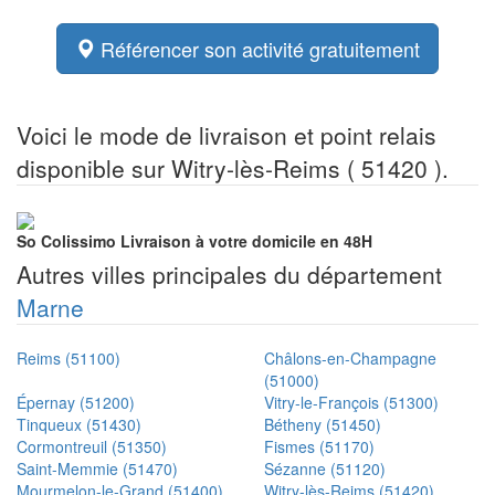
Référencer son activité gratuitement
Voici le mode de livraison et point relais
disponible sur Witry-lès-Reims ( 51420 ).
So Colissimo
Livraison à votre domicile en 48H
Autres villes principales du département
Marne
Reims (51100)
Châlons-en-Champagne
(51000)
Épernay (51200)
Vitry-le-François (51300)
Tinqueux (51430)
Bétheny (51450)
Cormontreuil (51350)
Fismes (51170)
Saint-Memmie (51470)
Sézanne (51120)
Mourmelon-le-Grand (51400)
Witry-lès-Reims (51420)