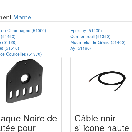
ement
Marne
-en-Champagne (51000)
Épernay (51200)
 (51450)
Cormontreuil (51350)
 (51120)
Mourmelon-le-Grand (51400)
es (51510)
Ay (51160)
ice-Courcelles (51370)
laque Noire de
Câble noir
utée pour
silicone haute