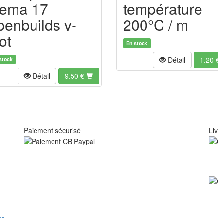
ema 17
température
penbuilds v-
200°C / m
ot
En stock
Détail
1.20
stock
Détail
9.50
€
Paiement sécurisé
Liv
us