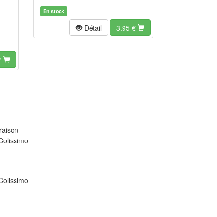
En stock
Détail
3.95
€
€
raison