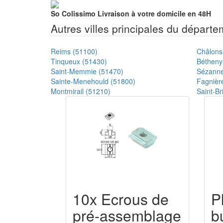
So Colissimo
Livraison à votre domicile en 48H
Autres villes principales du départ
Reims (51100)
Châlons
Tinqueux (51430)
Bétheny
Saint-Memmie (51470)
Sézanne
Sainte-Menehould (51800)
Fagnièr
Montmirail (51210)
Saint-Br
10x Ecrous de
P
pré-assemblage
b