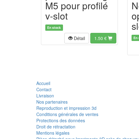
M5 pour profilé
N
v-slot
o
sl
En stock
Détail
1.50
€
En 
Accueil
Contact
Livraison
Nos partenaires
Reproduction et impression 3d
Conditions générales de ventes
Protections des données
Droit de rétractation
Mentions légales
Pièce détaché pour Imprimante 3D près de chez vo