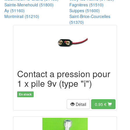
Sainte-Menehould (51800)
Fagnières (51510)
Ay (51160)
Suippes (51600)
Montmirail (51210)
Saint-Brice-Courcelles
(51370)
Contact a pression pour
1 x pile 9v (type "i")
En stock
Détail
0.95
€