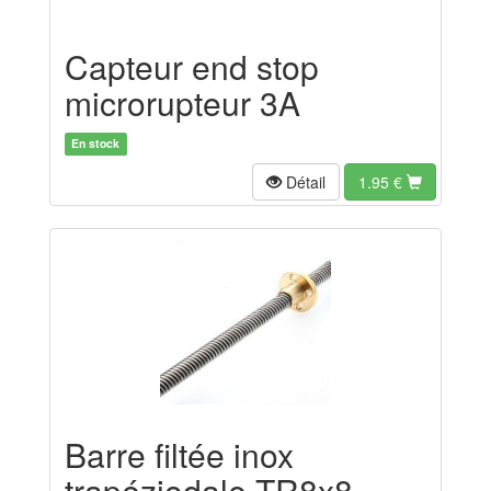
Capteur end stop
microrupteur 3A
En stock
Détail
1.95
€
Barre filtée inox
trapéziodale TR8x8