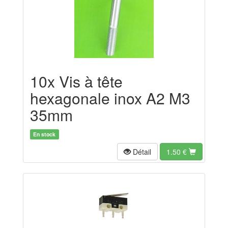
10x Vis à tête
hexagonale inox A2 M3
35mm
En stock
Détail
1.50
€