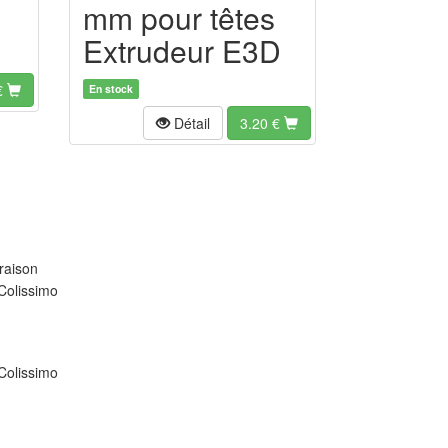
mm pour têtes
Extrudeur E3D
€
En stock
Détail
3.20
€
raison