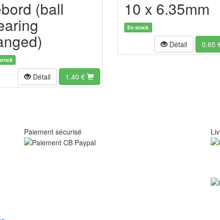
ebord (ball
10 x 6.35mm
earing
En stock
langed)
Détail
0.65
stock
Détail
1.40
€
Paiement sécurisé
Liv
us