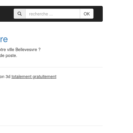
OK
re
re ville Bellevesvre ?
 de poste.
sion 3d
totalement gratuitement