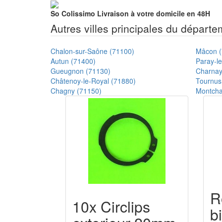
So Colissimo
Livraison à votre domicile en 48H
Autres villes principales du départ
Chalon-sur-Saône (71100)
Mâcon (
Autun (71400)
Paray-l
Gueugnon (71130)
Charnay
Châtenoy-le-Royal (71880)
Tournus
Chagny (71150)
Montcha
R
10x Circlips
b