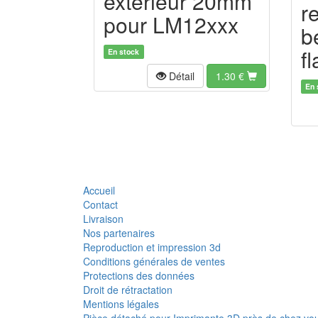
exterieur 20mm
r
pour LM12xxx
b
f
En stock
Détail
1.30
€
En 
Accueil
Contact
Livraison
Nos partenaires
Reproduction et impression 3d
Conditions générales de ventes
Protections des données
Droit de rétractation
Mentions légales
Pièce détaché pour Imprimante 3D près de chez vo