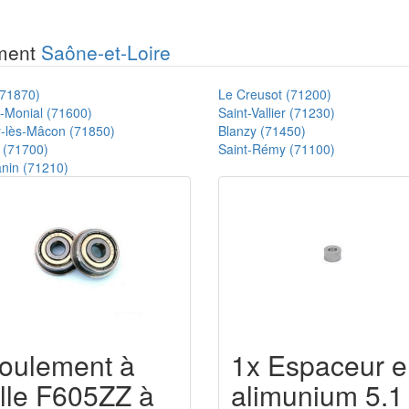
ement
Saône-et-Loire
71870)
Le Creusot (71200)
e-Monial (71600)
Saint-Vallier (71230)
-lès-Mâcon (71850)
Blanzy (71450)
 (71700)
Saint-Rémy (71100)
nin (71210)
oulement à
1x Espaceur e
ille F605ZZ à
alimunium 5.1