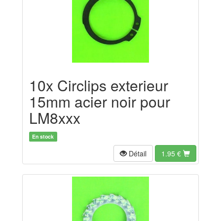
10x Circlips exterieur
15mm acier noir pour
LM8xxx
En stock
Détail
1.95
€