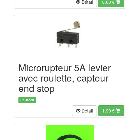
Détail
8.00
€
Microrupteur 5A levier
avec roulette, capteur
end stop
En stock
Détail
1.90
€