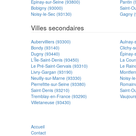
Épinay-sur-Seine (93800)
Pantin 
Bobigny (93000)
Saint-O
Noisy-le-Sec (93130)
Gagny (
Villes secondaires
Aubervilliers (93300)
Aulnay-
Bondy (93140)
Clichy-s
Dugny (93440)
Épinay-
L'Île-Saint-Denis (93450)
La Cour
Le Pré-Saint-Gervais (93310)
Le Rain
Livry-Gargan (93190)
Montfer
Neuilly-sur-Marne (93330)
Noisy-l
Pierrefitte-sur-Seine (93380)
Romainvi
Saint-Denis (93210)
Saint-O
Tremblay-en-France (93290)
Vaujour
Villetaneuse (93430)
Accueil
Contact