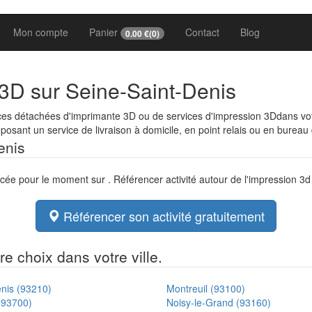
Mon compte
Panier
Contact
Blog
0.00
€(
0
)
 3D sur Seine-Saint-Denis
èces détachées d'imprimante 3D ou de services d'impression 3Ddans v
osant un service de livraison à domicile, en point relais ou en bureau
enis
ncée pour le moment sur . Référencer activité autour de l'impression 3
Référencer son activité gratuitement
e choix dans votre ville.
nis (93210)
Montreuil (93100)
(93700)
Noisy-le-Grand (93160)