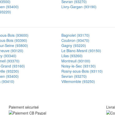
(93500)
Sevran (93270)
uen (93400)
Livry-Gargan (93190)
93220)
sous-Bois (93600)
Bagnolet (93170)
ous-Bois (93390)
Coubron (93470)
sur-Seine (93800)
Gagny (93220)
neuve (93120)
Le Blanc-Mesnil (93150)
cy (93340)
Lilas (93260)
meil (93370)
Montreuil (93100)
e-Grand (93160)
Noisy-le-Sec (93130)
lle (93230)
Rosny-sous-Bois (93110)
uen (93400)
Sevran (93270)
s (93410)
Villemomble (93250)
Paiement sécurisé
Livra