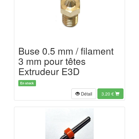
Buse 0.5 mm / filament
3 mm pour têtes
Extrudeur E3D
En stock
Détail
3.20
€