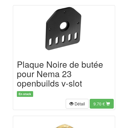
Plaque Noire de butée
pour Nema 23
openbuilds v-slot
En stock
Détail
9.70
€