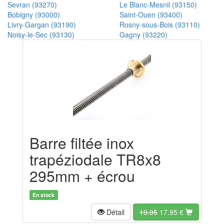
Sevran (93270)
Le Blanc-Mesnil (93150)
Bobigny (93000)
Saint-Ouen (93400)
Livry-Gargan (93190)
Rosny-sous-Bois (93110)
Noisy-le-Sec (93130)
Gagny (93220)
Barre filtée inox
trapéziodale TR8x8
295mm + écrou
En stock
Détail
19.95
17.95
€