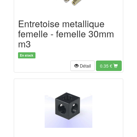
Entretoise metallique
femelle - femelle 30mm
m3
En stock
Détail
0.35
€