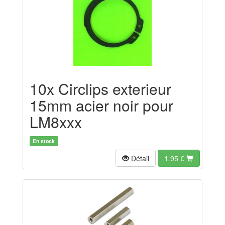
10x Circlips exterieur
15mm acier noir pour
LM8xxx
En stock
Détail
1.95
€