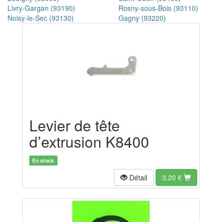
Livry-Gargan (93190)
Rosny-sous-Bois (93110)
Noisy-le-Sec (93130)
Gagny (93220)
Levier de tête
d’extrusion K8400
En stock
Détail
3.20
€