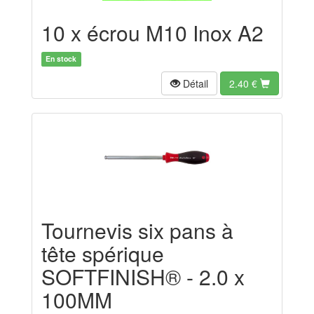
10 x écrou M10 Inox A2
En stock
Détail
2.40
€
Tournevis six pans à
tête spérique
SOFTFINISH® - 2.0 x
100MM