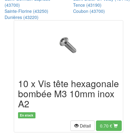
(43700)
Tence (43190)
Sainte-Florine (43250)
Coubon (43700)
Dunières (43220)
10 x Vis tête hexagonale
bombée M3 10mm inox
A2
En stock
Détail
0.70
€