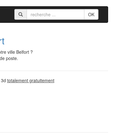
OK
rt
e ville Belfort ?
 de poste.
n 3d
totalement gratuitement