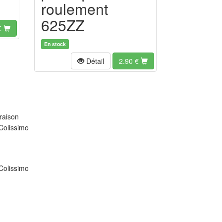
roulement
625ZZ
€
En stock
Détail
2.90
€
raison