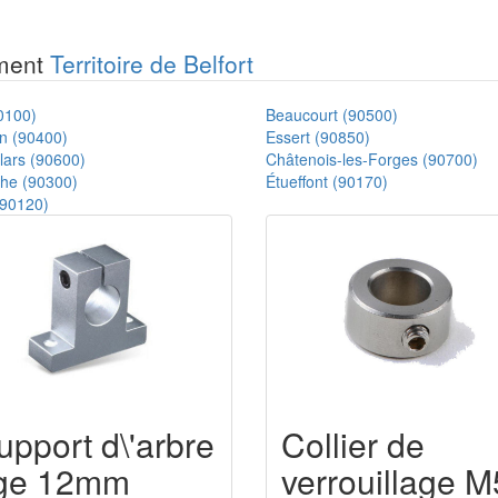
ement
Territoire de Belfort
0100)
Beaucourt (90500)
in (90400)
Essert (90850)
lars (90600)
Châtenois-les-Forges (90700)
he (90300)
Étueffont (90170)
(90120)
upport d\'arbre
Collier de
ige 12mm
verrouillage M