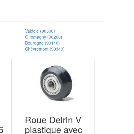
Valdoie (90300)
Giromagny (90200)
Bourogne (90140)
Chèvremont (90340)
Roue Delrin V
5
plastique avec