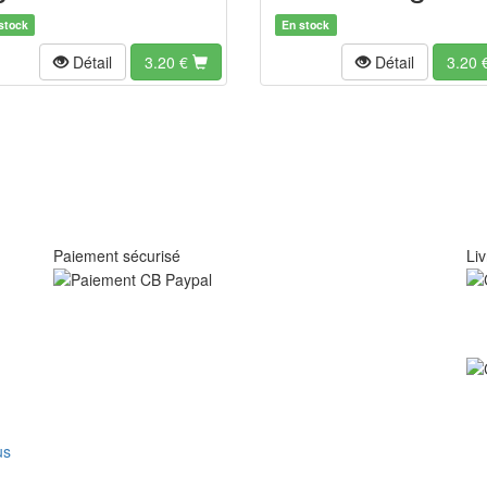
stock
En stock
Détail
3.20
€
Détail
3.20
Paiement sécurisé
Liv
us