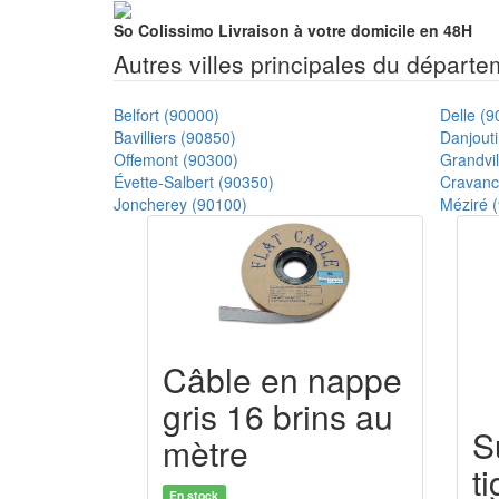
So Colissimo
Livraison à votre domicile en 48H
Autres villes principales du départ
Belfort (90000)
Delle (9
Bavilliers (90850)
Danjout
Offemont (90300)
Grandvil
Évette-Salbert (90350)
Cravanc
Joncherey (90100)
Méziré 
Câble en nappe
gris 16 brins au
S
mètre
t
En stock