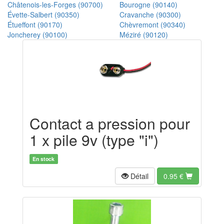
Châtenois-les-Forges (90700)
Bourogne (90140)
Évette-Salbert (90350)
Cravanche (90300)
Étueffont (90170)
Chèvremont (90340)
Joncherey (90100)
Méziré (90120)
Contact a pression pour
1 x pile 9v (type "i")
En stock
Détail
0.95
€