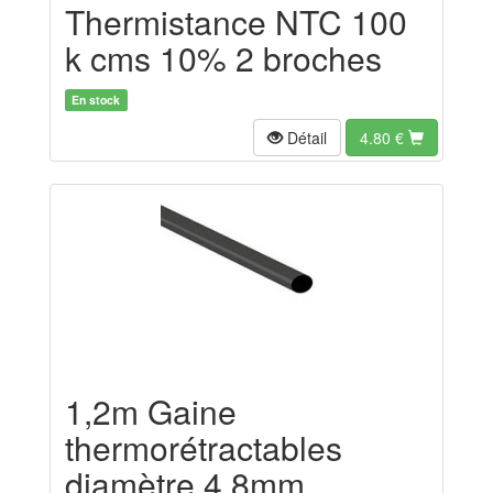
Thermistance NTC 100
k cms 10% 2 broches
En stock
Détail
4.80
€
1,2m Gaine
thermorétractables
diamètre 4.8mm