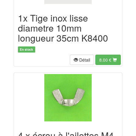
1x Tige inox lisse
diametre 10mm
longueur 35cm K8400
En stock
Détail
8.00
€
4 x écrou à l'ailettes M4