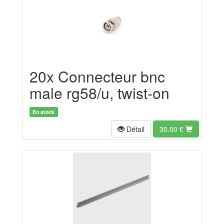
20x Connecteur bnc
male rg58/u, twist-on
En stock
Détail
30.00
€