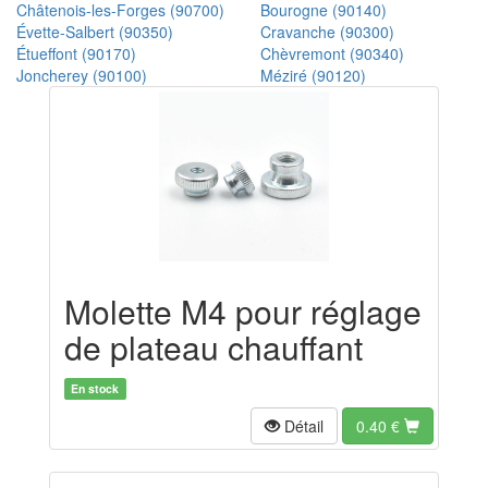
Châtenois-les-Forges (90700)
Bourogne (90140)
Évette-Salbert (90350)
Cravanche (90300)
Étueffont (90170)
Chèvremont (90340)
Joncherey (90100)
Méziré (90120)
Molette M4 pour réglage
de plateau chauffant
En stock
Détail
0.40
€