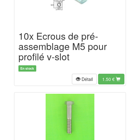
10x Ecrous de pré-
assemblage M5 pour
profilé v-slot
En stock
Détail
1.50
€