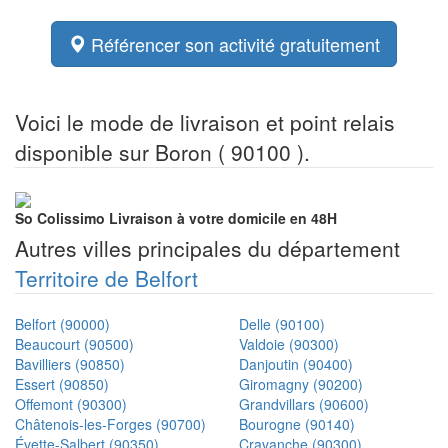
Référencer son activité gratuitement
Voici le mode de livraison et point relais
disponible sur Boron ( 90100 ).
So Colissimo
Livraison à votre domicile en 48H
Autres villes principales du département
Territoire de Belfort
Belfort (90000)
Delle (90100)
Beaucourt (90500)
Valdoie (90300)
Bavilliers (90850)
Danjoutin (90400)
Essert (90850)
Giromagny (90200)
Offemont (90300)
Grandvillars (90600)
Châtenois-les-Forges (90700)
Bourogne (90140)
Évette-Salbert (90350)
Cravanche (90300)