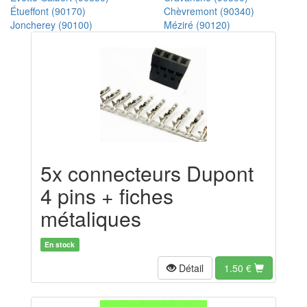
Étueffont (90170)
Chèvremont (90340)
Joncherey (90100)
Méziré (90120)
5x connecteurs Dupont
4 pins + fiches
métaliques
En stock
Détail
1.50
€