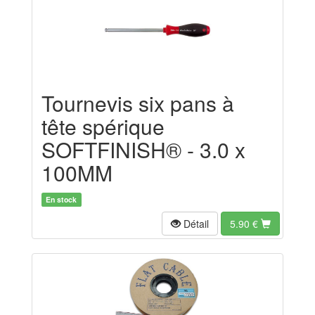
Tournevis six pans à
tête spérique
SOFTFINISH® - 3.0 x
100MM
En stock
Détail
5.90
€