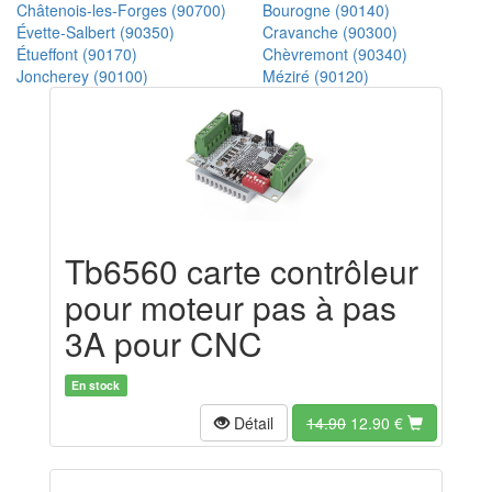
Châtenois-les-Forges (90700)
Bourogne (90140)
Évette-Salbert (90350)
Cravanche (90300)
Étueffont (90170)
Chèvremont (90340)
Joncherey (90100)
Méziré (90120)
Tb6560 carte contrôleur
pour moteur pas à pas
3A pour CNC
En stock
Détail
14.90
12.90
€