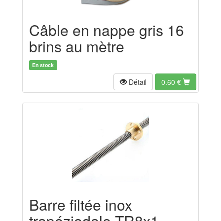
Câble en nappe gris 16
brins au mètre
En stock
Détail
0.60
€
Barre filtée inox
trapéziodale TR8x1