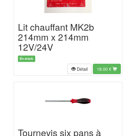
Lit chauffant MK2b
214mm x 214mm
12V/24V
En stock
Détail
18.00
€
Tournevis six pans à