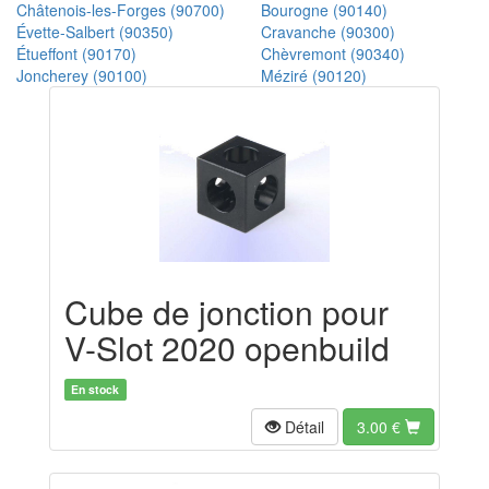
Châtenois-les-Forges (90700)
Bourogne (90140)
Évette-Salbert (90350)
Cravanche (90300)
Étueffont (90170)
Chèvremont (90340)
Joncherey (90100)
Méziré (90120)
Cube de jonction pour
V-Slot 2020 openbuild
En stock
Détail
3.00
€