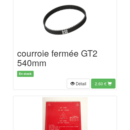
courroie fermée GT2
540mm
En stock
Détail
2.60
€