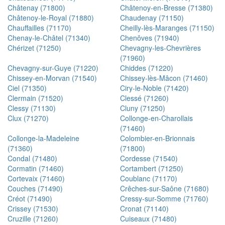
Châtenay (71800)
Châtenoy-en-Bresse (71380)
Châtenoy-le-Royal (71880)
Chaudenay (71150)
Chauffailles (71170)
Cheilly-lès-Maranges (71150)
Chenay-le-Châtel (71340)
Chenôves (71940)
Chérizet (71250)
Chevagny-les-Chevrières
(71960)
Chevagny-sur-Guye (71220)
Chiddes (71220)
Chissey-en-Morvan (71540)
Chissey-lès-Mâcon (71460)
Ciel (71350)
Ciry-le-Noble (71420)
Clermain (71520)
Clessé (71260)
Clessy (71130)
Cluny (71250)
Clux (71270)
Collonge-en-Charollais
(71460)
Collonge-la-Madeleine
Colombier-en-Brionnais
(71360)
(71800)
Condal (71480)
Cordesse (71540)
Cormatin (71460)
Cortambert (71250)
Cortevaix (71460)
Coublanc (71170)
Couches (71490)
Crêches-sur-Saône (71680)
Créot (71490)
Cressy-sur-Somme (71760)
Crissey (71530)
Cronat (71140)
Cruzille (71260)
Cuiseaux (71480)