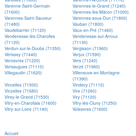
Varenne-Saint-Germain
Varennes-le-Grand (71240)
(71600)
Varennes-lès-Mâcon (71000)
Varennes-Saint-Sauveur
Varennes-sous-Dun (71800)
(71480)
Vauban (71800)
Vaudebarrier (71120)
Vaux-en-Pré (71460)
Vendenesse-lès-Charolles
Vendenesse-sur-Arroux
(71120)
(71130)
Verdun-sur-le-Doubs (71350)
Vergisson (71960)
Vérissey (71440)
Verjux (71590)
Verosvres (71220)
Vers (71240)
Versaugues (71110)
Verzé (71960)
Villegaudin (71620)
Villeneuve-en-Montagne
(71390)
Vincelles (71500)
Vindecy (71110)
Vinzelles (71680)
Vire (71260)
Virey-le-Grand (71530)
Viry (71120)
Vitry-en-Charollais (71600)
Vitry-lès-Cluny (71250)
Vitry-sur-Loire (71140)
Volesvres (71600)
Accueil