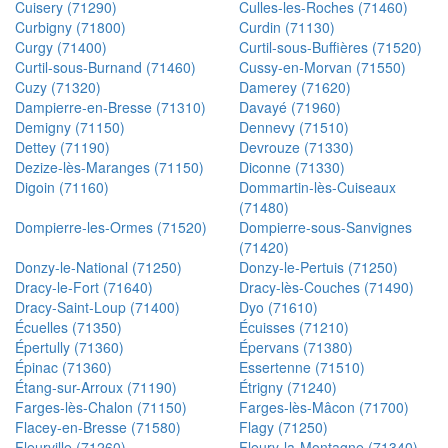
Cuisery (71290)
Culles-les-Roches (71460)
Curbigny (71800)
Curdin (71130)
Curgy (71400)
Curtil-sous-Buffières (71520)
Curtil-sous-Burnand (71460)
Cussy-en-Morvan (71550)
Cuzy (71320)
Damerey (71620)
Dampierre-en-Bresse (71310)
Davayé (71960)
Demigny (71150)
Dennevy (71510)
Dettey (71190)
Devrouze (71330)
Dezize-lès-Maranges (71150)
Diconne (71330)
Digoin (71160)
Dommartin-lès-Cuiseaux
(71480)
Dompierre-les-Ormes (71520)
Dompierre-sous-Sanvignes
(71420)
Donzy-le-National (71250)
Donzy-le-Pertuis (71250)
Dracy-le-Fort (71640)
Dracy-lès-Couches (71490)
Dracy-Saint-Loup (71400)
Dyo (71610)
Écuelles (71350)
Écuisses (71210)
Épertully (71360)
Épervans (71380)
Épinac (71360)
Essertenne (71510)
Étang-sur-Arroux (71190)
Étrigny (71240)
Farges-lès-Chalon (71150)
Farges-lès-Mâcon (71700)
Flacey-en-Bresse (71580)
Flagy (71250)
Fleurville (71260)
Fleury-la-Montagne (71340)