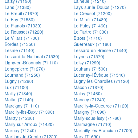
Laizy (71190)
Lalheue (71240)
Lans (71380)
Lays-sur-le-Doubs (71270)
Le Breuil (71670)
Le Creusot (71200)
Le Fay (71580)
Le Miroir (71480)
Le Planois (71330)
Le Puley (71460)
Le Rousset (71220)
Le Tartre (71330)
Le Villars (71700)
Bizots (71710)
Bordes (71350)
Guerreaux (71160)
Lesme (71140)
Lessard-en-Bresse (71440)
Lessard-le-National (71530)
Leynes (71570)
Ligny-en-Brionnais (71110)
Loisy (71290)
Longepierre (71270)
Louhans (71500)
Lournand (71250)
Lucenay-l'Évêque (71540)
Lugny (71260)
Lugny-lès-Charolles (71120)
Lux (71100)
Mâcon (71870)
Mailly (71340)
Malay (71460)
Maltat (71140)
Mancey (71240)
Marcigny (71110)
Marcilly-la-Gueurce (71120)
Marcilly-lès-Buxy (71390)
Marigny (71690)
Marizy (71220)
Marly-sous-Issy (71760)
Marly-sur-Arroux (71420)
Marmagne (71710)
Marnay (71240)
Martailly-lès-Brancion (71700)
Martigny-le-Comte (71220)
Mary (71690)