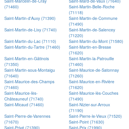
Saint-Marcelin-de-Cray
Saint-Mard-de-Vaux (71640)
(71460)
Saint-Martin-Belle-Roche
(71118)
Saint-Martin-d'Auxy (71390)
Saint-Martin-de-Commune
(71490)
Saint-Martin-de-Lixy (71740)
Saint-Martin-de-Salencey
(71220)
Saint-Martin-du-Lac (71110)
Saint-Martin-du-Mont (71580)
Saint-Martin-du-Tartre (71460)
Saint-Martin-en-Bresse
(71620)
Saint-Martin-en-Gâtinois
Saint-Martin-la-Patrouille
(71350)
(71460)
Saint-Martin-sous-Montaigu
Saint-Maurice-de-Satonnay
(71640)
(71260)
Saint-Maurice-des-Champs
Saint-Maurice-en-Rivière
(71460)
(71620)
Saint-Maurice-lès-
Saint-Maurice-lès-Couches
Châteauneuf (71740)
(71490)
Saint-Micaud (71460)
Saint-Nizier-sur-Arroux
(71190)
Saint-Pierre-de-Varennes
Saint-Pierre-le-Vieux (71520)
(71670)
Saint-Point (71630)
Saint-Privé (71390)
Saint-Prix (71990)