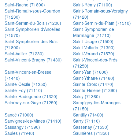
Saint-Racho (71800)
Saint-Rémy (71100)
Saint-Romain-sous-Gourdon
Saint-Romain-sous-Versigny
(71230)
(71420)
Saint-Sernin-du-Bois (71200)
Saint-Sernin-du-Plain (71510)
Saint-Symphorien-d'Ancelles
Saint-Symphorien-de-
(71570)
Marmagne (71710)
Saint-Symphorien-des-Bois
Saint-Usuge (71500)
(71800)
Saint-Vallerin (71390)
Saint-Vallier (71230)
Saint-Vérand (71570)
Saint-Vincent-Bragny (71430)
Saint-Vincent-des-Prés
(71250)
Saint-Vincent-en-Bresse
Saint-Yan (71600)
(71440)
Saint-Ythaire (71460)
Sainte-Cécile (71250)
Sainte-Croix (71470)
Sainte-Foy (71110)
Sainte-Hélène (71390)
Sainte-Radegonde (71320)
Saisy (71360)
Salornay-sur-Guye (71250)
Sampigny-lès-Maranges
(71150)
Sancé (71000)
Santilly (71460)
Sanvignes-les-Mines (71410)
Sarry (71110)
Sassangy (71390)
Sassenay (71530)
Saules (71940)
Saunières (71350)