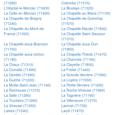
(71290)
Colombe (71370)
L'Hôpital-le-Mercier (71600)
La Boulaye (71320)
La Celle-en-Morvan (71400)
La Chapelle-au-Mans (71130)
La Chapelle-de-Bragny
La Chapelle-de-Guinchay
(71240)
(71570)
La Chapelle-du-Mont-de-
La Chapelle-Naude (71500)
France (71520)
La Chapelle-Saint-Sauveur
(71310)
La Chapelle-sous-Brancion
La Chapelle-sous-Dun
(71700)
(71800)
La Chapelle-sous-Uchon
La Chapelle-Thècle (71470)
(71190)
La Charmée (71100)
La Chaux (71310)
La Clayette (71800)
La Comelle (71990)
La Frette (71440)
La Genête (71290)
La Grande-Verrière (71990)
La Guiche (71220)
La Loyère (71530)
La Motte-Saint-Jean (71160)
La Petite-Verrière (71400)
La Racineuse (71310)
La Roche-Vineuse (71960)
La Salle (71260)
La Tagnière (71190)
La Truchère (71290)
La Villeneuve (71270)
La Vineuse (71250)
Lacrost (71700)
Laives (71240)
Laizé (71870)