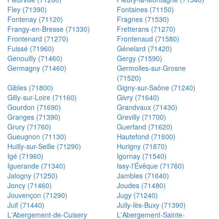
Fley (71390)
Fontaines (71150)
Fontenay (71120)
Fragnes (71530)
Frangy-en-Bresse (71330)
Fretterans (71270)
Frontenard (71270)
Frontenaud (71580)
Fuissé (71960)
Génelard (71420)
Genouilly (71460)
Gergy (71590)
Germagny (71460)
Germolles-sur-Grosne
(71520)
Gibles (71800)
Gigny-sur-Saône (71240)
Gilly-sur-Loire (71160)
Givry (71640)
Gourdon (71690)
Grandvaux (71430)
Granges (71390)
Grevilly (71700)
Grury (71760)
Guerfand (71620)
Gueugnon (71130)
Hautefond (71600)
Huilly-sur-Seille (71290)
Hurigny (71870)
Igé (71960)
Igornay (71540)
Iguerande (71340)
Issy-l'Évêque (71760)
Jalogny (71250)
Jambles (71640)
Joncy (71460)
Joudes (71480)
Jouvençon (71290)
Jugy (71240)
Juif (71440)
Jully-lès-Buxy (71390)
L'Abergement-de-Cuisery
L'Abergement-Sainte-