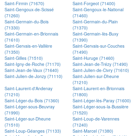
Saint-Firmin (71670)
Saint-Forgeot (71400)
Saint-Gengoux-de-Scissé
Saint-Gengoux-le-National
(71260)
(71460)
Saint-Germain-du-Bois
Saint-Germain-du-Plain
(71330)
(71370)
Saint-Germain-en-Brionnais
Saint-Germain-lès-Buxy
(71610)
(71390)
Saint-Gervais-en-Vallière
Saint-Gervais-sur-Couches
(71350)
(71490)
Saint-Gilles (71510)
Saint-Huruge (71460)
Saint-Igny-de-Roche (71170)
Saint-Jean-de-Trézy (71490)
Saint-Jean-de-Vaux (71640)
Saint-Julien-de-Civry (71610)
Saint-Julien-de-Jonzy (71110)
Saint-Julien-sur-Dheune
(71210)
Saint-Laurent-d'Andenay
Saint-Laurent-en-Brionnais
(71210)
(71800)
Saint-Léger-du-Bois (71360)
Saint-Léger-lès-Paray (71600)
Saint-Léger-sous-Beuvray
Saint-Léger-sous-la-Bussière
(71990)
(71520)
Saint-Léger-sur-Dheune
Saint-Loup-de-Varennes
(71510)
(71240)
Saint-Loup-Géanges (71133)
Saint-Marcel (71380)