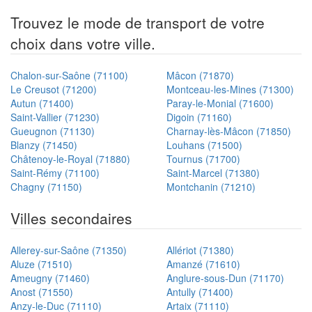
Trouvez le mode de transport de votre
choix dans votre ville.
Chalon-sur-Saône (71100)
Mâcon (71870)
Le Creusot (71200)
Montceau-les-Mines (71300)
Autun (71400)
Paray-le-Monial (71600)
Saint-Vallier (71230)
Digoin (71160)
Gueugnon (71130)
Charnay-lès-Mâcon (71850)
Blanzy (71450)
Louhans (71500)
Châtenoy-le-Royal (71880)
Tournus (71700)
Saint-Rémy (71100)
Saint-Marcel (71380)
Chagny (71150)
Montchanin (71210)
Villes secondaires
Allerey-sur-Saône (71350)
Allériot (71380)
Aluze (71510)
Amanzé (71610)
Ameugny (71460)
Anglure-sous-Dun (71170)
Anost (71550)
Antully (71400)
Anzy-le-Duc (71110)
Artaix (71110)