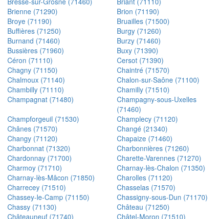
Bresse-sur-Grosne (71460)
Briant (71110)
Brienne (71290)
Brion (71190)
Broye (71190)
Bruailles (71500)
Buffières (71250)
Burgy (71260)
Burnand (71460)
Burzy (71460)
Bussières (71960)
Buxy (71390)
Céron (71110)
Cersot (71390)
Chagny (71150)
Chaintré (71570)
Chalmoux (71140)
Chalon-sur-Saône (71100)
Chambilly (71110)
Chamilly (71510)
Champagnat (71480)
Champagny-sous-Uxelles
(71460)
Champforgeuil (71530)
Champlecy (71120)
Chânes (71570)
Changé (21340)
Changy (71120)
Chapaize (71460)
Charbonnat (71320)
Charbonnières (71260)
Chardonnay (71700)
Charette-Varennes (71270)
Charmoy (71710)
Charnay-lès-Chalon (71350)
Charnay-lès-Mâcon (71850)
Charolles (71120)
Charrecey (71510)
Chasselas (71570)
Chassey-le-Camp (71150)
Chassigny-sous-Dun (71170)
Chassy (71130)
Château (71250)
Châteauneuf (71740)
Châtel-Moron (71510)