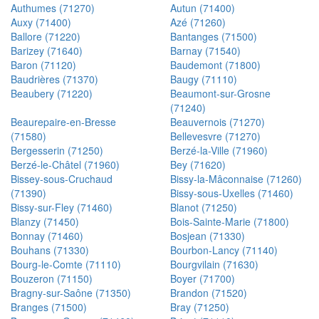
Authumes (71270)
Autun (71400)
Auxy (71400)
Azé (71260)
Ballore (71220)
Bantanges (71500)
Barizey (71640)
Barnay (71540)
Baron (71120)
Baudemont (71800)
Baudrières (71370)
Baugy (71110)
Beaubery (71220)
Beaumont-sur-Grosne
(71240)
Beaurepaire-en-Bresse
Beauvernois (71270)
(71580)
Bellevesvre (71270)
Bergesserin (71250)
Berzé-la-Ville (71960)
Berzé-le-Châtel (71960)
Bey (71620)
Bissey-sous-Cruchaud
Bissy-la-Mâconnaise (71260)
(71390)
Bissy-sous-Uxelles (71460)
Bissy-sur-Fley (71460)
Blanot (71250)
Blanzy (71450)
Bois-Sainte-Marie (71800)
Bonnay (71460)
Bosjean (71330)
Bouhans (71330)
Bourbon-Lancy (71140)
Bourg-le-Comte (71110)
Bourgvilain (71630)
Bouzeron (71150)
Boyer (71700)
Bragny-sur-Saône (71350)
Brandon (71520)
Branges (71500)
Bray (71250)