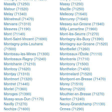
Massilly (71250)
Massy (71250)
Matour (71520)
Mazille (71250)
Melay (71340)
Mellecey (71640)
Ménetreuil (71470)
Mercurey (71640)
Mervans (71310)
Messey-sur-Grosne (71940)
Mesvres (71190)
Milly-Lamartine (71960)
Mont (71140)
Mont-lès-Seurre (71270)
Mont-Saint-Vincent (71690)
Montagny-lès-Buxy (71390)
Montagny-près-Louhans
Montagny-sur-Grosne (71520)
(71500)
Montbellet (71260)
Montceau-les-Mines (71300)
Montceaux-l'Étoile (71110)
Montceaux-Ragny (71240)
Montcenis (71710)
Montchanin (71210)
Montcony (71500)
Montcoy (71620)
Monthelon (71400)
Montjay (71310)
Montmelard (71520)
Montmort (71320)
Montpont-en-Bresse (71470)
Montret (71440)
Morey (71510)
Morlet (71360)
Mornay (71220)
Moroges (71390)
Mouthier-en-Bresse (71270)
Mussy-sous-Dun (71170)
Nanton (71240)
Navilly (71270)
Neuvy-Grandchamp (71130)
Nochize (71600)
Ormes (71290)