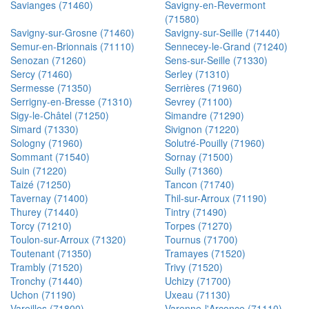
Savianges (71460)
Savigny-en-Revermont
(71580)
Savigny-sur-Grosne (71460)
Savigny-sur-Seille (71440)
Semur-en-Brionnais (71110)
Sennecey-le-Grand (71240)
Senozan (71260)
Sens-sur-Seille (71330)
Sercy (71460)
Serley (71310)
Sermesse (71350)
Serrières (71960)
Serrigny-en-Bresse (71310)
Sevrey (71100)
Sigy-le-Châtel (71250)
Simandre (71290)
Simard (71330)
Sivignon (71220)
Sologny (71960)
Solutré-Pouilly (71960)
Sommant (71540)
Sornay (71500)
Suin (71220)
Sully (71360)
Taizé (71250)
Tancon (71740)
Tavernay (71400)
Thil-sur-Arroux (71190)
Thurey (71440)
Tintry (71490)
Torcy (71210)
Torpes (71270)
Toulon-sur-Arroux (71320)
Tournus (71700)
Toutenant (71350)
Tramayes (71520)
Trambly (71520)
Trivy (71520)
Tronchy (71440)
Uchizy (71700)
Uchon (71190)
Uxeau (71130)
Vareilles (71800)
Varenne-l'Arconce (71110)