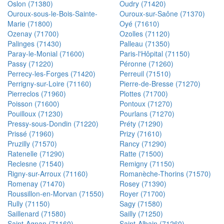
Oslon (71380)
Oudry (71420)
Ouroux-sous-le-Bois-Sainte-
Ouroux-sur-Saône (71370)
Marie (71800)
Oyé (71610)
Ozenay (71700)
Ozolles (71120)
Palinges (71430)
Palleau (71350)
Paray-le-Monial (71600)
Paris-l'Hôpital (71150)
Passy (71220)
Péronne (71260)
Perrecy-les-Forges (71420)
Perreuil (71510)
Perrigny-sur-Loire (71160)
Pierre-de-Bresse (71270)
Pierreclos (71960)
Plottes (71700)
Poisson (71600)
Pontoux (71270)
Pouilloux (71230)
Pourlans (71270)
Pressy-sous-Dondin (71220)
Préty (71290)
Prissé (71960)
Prizy (71610)
Pruzilly (71570)
Rancy (71290)
Ratenelle (71290)
Ratte (71500)
Reclesne (71540)
Remigny (71150)
Rigny-sur-Arroux (71160)
Romanèche-Thorins (71570)
Romenay (71470)
Rosey (71390)
Roussillon-en-Morvan (71550)
Royer (71700)
Rully (71150)
Sagy (71580)
Saillenard (71580)
Sailly (71250)
Saint-Agnan (71160)
Saint-Albain (71260)