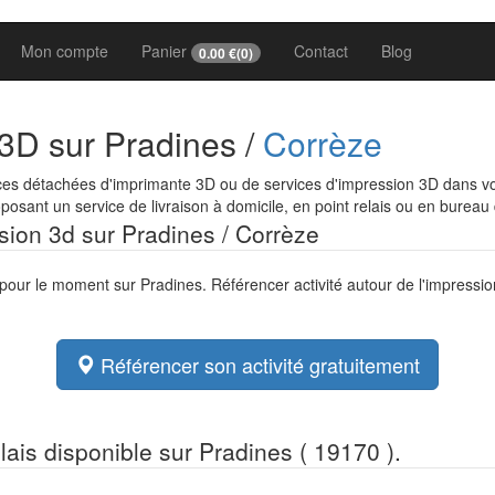
Mon compte
Panier
Contact
Blog
0.00
€(
0
)
 3D sur Pradines /
Corrèze
ces détachées d'imprimante 3D ou de services d'impression 3D dans vot
osant un service de livraison à domicile, en point relais ou en bureau
ssion 3d sur Pradines / Corrèze
 pour le moment sur Pradines. Référencer activité autour de l'impressi
Référencer son activité gratuitement
elais disponible sur Pradines ( 19170 ).