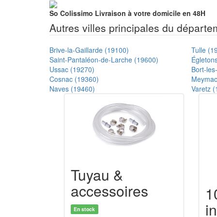
So Colissimo
Livraison à votre domicile en 48H
Autres villes principales du départ
Brive-la-Gaillarde (19100)
Tulle (1
Saint-Pantaléon-de-Larche (19600)
Égleton
Ussac (19270)
Bort-le
Cosnac (19360)
Meymac
Naves (19460)
Varetz 
Tuyau &
accessoires
1
i
En stock