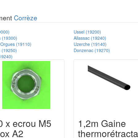
ement
Corrèze
9000)
Ussel (19200)
s (19300)
Allassac (19240)
s-Orgues (19110)
Uzerche (19140)
 (19250)
Donzenac (19270)
(19240)
0 x ecrou M5
1,2m Gaine
nox A2
thermorétract