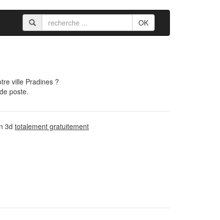
OK
re ville Pradines ?
 de poste.
on 3d
totalement gratuitement