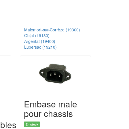
Malemort-sur-Corrèze (19360)
Objat (19130)
Argentat (19400)
Lubersac (19210)
Embase male
pour chassis
ables
En stock