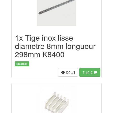
1x Tige inox lisse
diametre 8mm longueur
298mm K8400
En stock
Détail
7.40
€