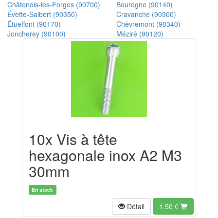
Châtenois-les-Forges (90700)
Bourogne (90140)
Évette-Salbert (90350)
Cravanche (90300)
Étueffont (90170)
Chèvremont (90340)
Joncherey (90100)
Méziré (90120)
10x Vis à tête
hexagonale inox A2 M3
30mm
En stock
Détail
1.50
€