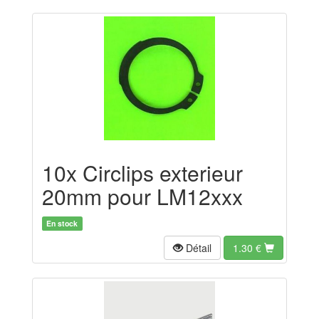
10x Circlips exterieur
20mm pour LM12xxx
En stock
Détail
1.30
€