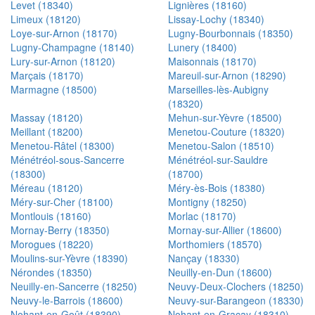
Levet (18340)
Lignières (18160)
Limeux (18120)
Lissay-Lochy (18340)
Loye-sur-Arnon (18170)
Lugny-Bourbonnais (18350)
Lugny-Champagne (18140)
Lunery (18400)
Lury-sur-Arnon (18120)
Maisonnais (18170)
Marçais (18170)
Mareuil-sur-Arnon (18290)
Marmagne (18500)
Marseilles-lès-Aubigny
(18320)
Massay (18120)
Mehun-sur-Yèvre (18500)
Meillant (18200)
Menetou-Couture (18320)
Menetou-Râtel (18300)
Menetou-Salon (18510)
Ménétréol-sous-Sancerre
Ménétréol-sur-Sauldre
(18300)
(18700)
Méreau (18120)
Méry-ès-Bois (18380)
Méry-sur-Cher (18100)
Montigny (18250)
Montlouis (18160)
Morlac (18170)
Mornay-Berry (18350)
Mornay-sur-Allier (18600)
Morogues (18220)
Morthomiers (18570)
Moulins-sur-Yèvre (18390)
Nançay (18330)
Nérondes (18350)
Neuilly-en-Dun (18600)
Neuilly-en-Sancerre (18250)
Neuvy-Deux-Clochers (18250)
Neuvy-le-Barrois (18600)
Neuvy-sur-Barangeon (18330)
Nohant-en-Goût (18390)
Nohant-en-Graçay (18310)