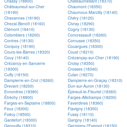
Chassy (18800)
Châteaumeillant (18370)
Châteauneuf-sur-Cher
Chaumont (18350)
(18190)
Chaumoux-Marcilly (18140)
Chavannes (18190)
Chéry (18120)
Chezal-Benoît (18160)
Civray (18290)
Clémont (18410)
Cogny (18130)
Colombiers (18200)
Concressault (18260)
Contres (18130)
Cornusse (18350)
Corquoy (18190)
Couargues (18300)
Cours-les-Barres (18320)
Coust (18210)
Couy (18140)
Crézançay-sur-Cher (18190)
Crézancy-en-Sancerre
Croisy (18350)
(18300)
Crosses (18340)
Cuffy (18150)
Culan (18270)
Dampierre-en-Crot (18260)
Dampierre-en-Graçay (18310)
Drevant (18200)
Dun-sur-Auron (18130)
Ennordres (18380)
Épineuil-le-Fleuriel (18360)
Étréchy (18800)
Farges-Allichamps (18200)
Farges-en-Septaine (18800)
Faverdines (18360)
Feux (18300)
Flavigny (18350)
Foëcy (18500)
Fussy (18110)
Gardefort (18300)
Garigny (18140)
Genouilly (18310)
Germigny-l'Exempt (18150)