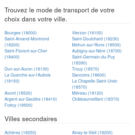
Trouvez le mode de transport de votre
choix dans votre ville.
Bourges (18000)
Vierzon (18100)
Saint-Amand-Montrond
Saint-Doulchard (18230)
(18200)
Mehun-sur-Yèvre (18500)
Saint-Florent-sur-Cher
Aubigny-sur-Nère (18700)
(18400)
Saint-Germain-du-Puy
(18390)
Dun-sur-Auron (18130)
Trouy (18570)
La Guerche-sur-l'Aubois
Sancoins (18600)
(18150)
La Chapelle-Saint-Ursin
(18570)
Avord (18520)
Méreau (18120)
Argent-sur-Sauldre (18410)
Châteaumeillant (18370)
Foëcy (18500)
Villes secondaires
Achères (18250)
Ainay-le-Vieil (18200)