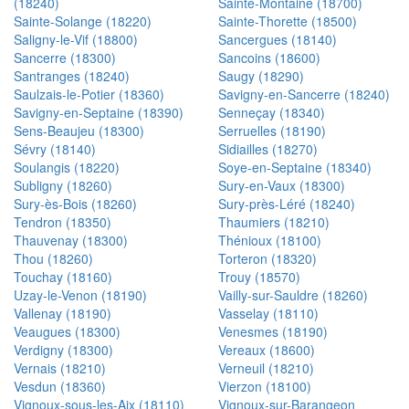
(18240)
Sainte-Montaine (18700)
Sainte-Solange (18220)
Sainte-Thorette (18500)
Saligny-le-Vif (18800)
Sancergues (18140)
Sancerre (18300)
Sancoins (18600)
Santranges (18240)
Saugy (18290)
Saulzais-le-Potier (18360)
Savigny-en-Sancerre (18240)
Savigny-en-Septaine (18390)
Senneçay (18340)
Sens-Beaujeu (18300)
Serruelles (18190)
Sévry (18140)
Sidiailles (18270)
Soulangis (18220)
Soye-en-Septaine (18340)
Subligny (18260)
Sury-en-Vaux (18300)
Sury-ès-Bois (18260)
Sury-près-Léré (18240)
Tendron (18350)
Thaumiers (18210)
Thauvenay (18300)
Thénioux (18100)
Thou (18260)
Torteron (18320)
Touchay (18160)
Trouy (18570)
Uzay-le-Venon (18190)
Vailly-sur-Sauldre (18260)
Vallenay (18190)
Vasselay (18110)
Veaugues (18300)
Venesmes (18190)
Verdigny (18300)
Vereaux (18600)
Vernais (18210)
Verneuil (18210)
Vesdun (18360)
Vierzon (18100)
Vignoux-sous-les-Aix (18110)
Vignoux-sur-Barangeon