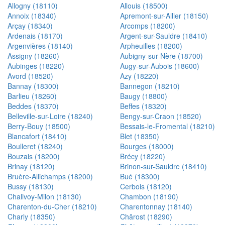
Allogny (18110)
Allouis (18500)
Annoix (18340)
Apremont-sur-Allier (18150)
Arçay (18340)
Arcomps (18200)
Ardenais (18170)
Argent-sur-Sauldre (18410)
Argenvières (18140)
Arpheuilles (18200)
Assigny (18260)
Aubigny-sur-Nère (18700)
Aubinges (18220)
Augy-sur-Aubois (18600)
Avord (18520)
Azy (18220)
Bannay (18300)
Bannegon (18210)
Barlieu (18260)
Baugy (18800)
Beddes (18370)
Beffes (18320)
Belleville-sur-Loire (18240)
Bengy-sur-Craon (18520)
Berry-Bouy (18500)
Bessais-le-Fromental (18210)
Blancafort (18410)
Blet (18350)
Boulleret (18240)
Bourges (18000)
Bouzais (18200)
Brécy (18220)
Brinay (18120)
Brinon-sur-Sauldre (18410)
Bruère-Allichamps (18200)
Bué (18300)
Bussy (18130)
Cerbois (18120)
Chalivoy-Milon (18130)
Chambon (18190)
Charenton-du-Cher (18210)
Charentonnay (18140)
Charly (18350)
Chârost (18290)