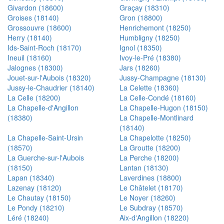
Givardon (18600)
Graçay (18310)
Groises (18140)
Gron (18800)
Grossouvre (18600)
Henrichemont (18250)
Herry (18140)
Humbligny (18250)
Ids-Saint-Roch (18170)
Ignol (18350)
Ineuil (18160)
Ivoy-le-Pré (18380)
Jalognes (18300)
Jars (18260)
Jouet-sur-l'Aubois (18320)
Jussy-Champagne (18130)
Jussy-le-Chaudrier (18140)
La Celette (18360)
La Celle (18200)
La Celle-Condé (18160)
La Chapelle-d'Angillon
La Chapelle-Hugon (18150)
(18380)
La Chapelle-Montlinard
(18140)
La Chapelle-Saint-Ursin
La Chapelotte (18250)
(18570)
La Groutte (18200)
La Guerche-sur-l'Aubois
La Perche (18200)
(18150)
Lantan (18130)
Lapan (18340)
Laverdines (18800)
Lazenay (18120)
Le Châtelet (18170)
Le Chautay (18150)
Le Noyer (18260)
Le Pondy (18210)
Le Subdray (18570)
Léré (18240)
Aix-d'Angillon (18220)