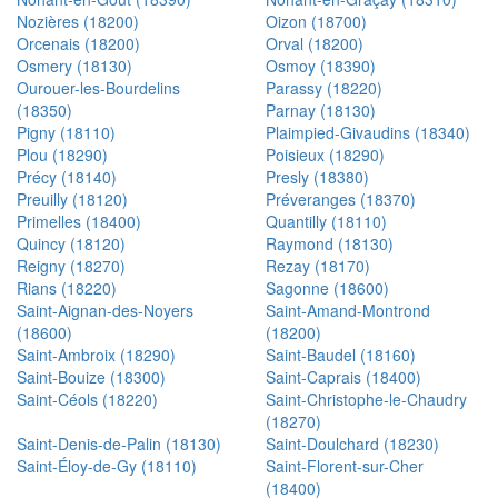
Nozières (18200)
Oizon (18700)
Orcenais (18200)
Orval (18200)
Osmery (18130)
Osmoy (18390)
Ourouer-les-Bourdelins
Parassy (18220)
(18350)
Parnay (18130)
Pigny (18110)
Plaimpied-Givaudins (18340)
Plou (18290)
Poisieux (18290)
Précy (18140)
Presly (18380)
Preuilly (18120)
Préveranges (18370)
Primelles (18400)
Quantilly (18110)
Quincy (18120)
Raymond (18130)
Reigny (18270)
Rezay (18170)
Rians (18220)
Sagonne (18600)
Saint-Aignan-des-Noyers
Saint-Amand-Montrond
(18600)
(18200)
Saint-Ambroix (18290)
Saint-Baudel (18160)
Saint-Bouize (18300)
Saint-Caprais (18400)
Saint-Céols (18220)
Saint-Christophe-le-Chaudry
(18270)
Saint-Denis-de-Palin (18130)
Saint-Doulchard (18230)
Saint-Éloy-de-Gy (18110)
Saint-Florent-sur-Cher
(18400)